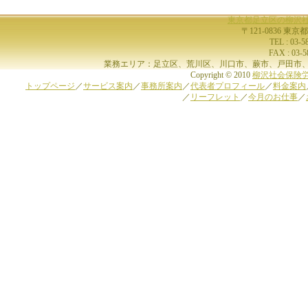
東京都足立区の柳沢
〒121-0836 東京
TEL : 03-
FAX : 03-
業務エリア：足立区、荒川区、川口市、蕨市、戸田市、
Copyright © 2010
柳沢社会保険
トップページ
／
サービス案内
／
事務所案内
／
代表者プロフィール
／
料金案内
／
リーフレット
／
今月のお仕事
／