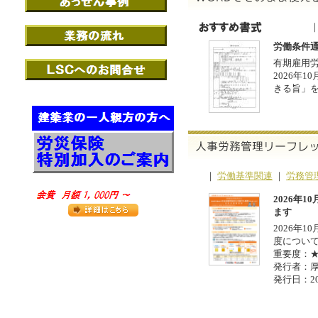
労働条件通
有期雇用
2026年
きる旨」
｜
労働基準関連
｜
労務管
2026年
ます
2026年
度につい
重要度：
発行者：
発行日：20