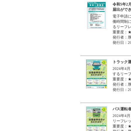
令和5年2
届出がで
電子申請
働時間制
るリーフ
重要度：
発行者：
発行日：20
トラック
2024年
するリー
重要度：
発行者：
発行日：20
バス運転
2024年
リーフレ
重要度：