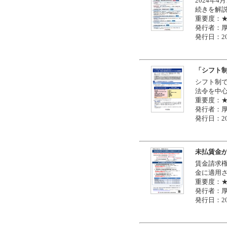
2024年
続きを解
重要度：
発行者：
発行日：20
「シフト
シフト制
法令を中
重要度：
発行者：
発行日：20
未払賃金
賃金請求権
金に適用
重要度：
発行者：
発行日：20