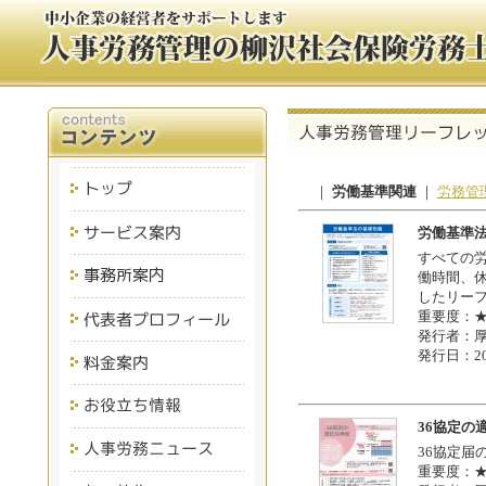
｜
労働基準関連
｜
労務管
労働基準
すべての
働時間、
したリー
重要度：
発行者：
発行日：20
36協定の
36協定届
重要度：