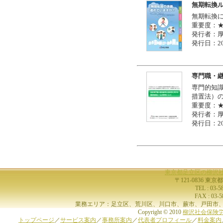
無期転換
無期転換
重要度：
発行者：
発行日：20
専門職・
専門的知
措置法）
重要度：
発行者：
発行日：20
東京都足立区の柳沢
〒121-0836 東京
TEL : 03-
FAX : 03-
業務エリア：足立区、荒川区、川口市、蕨市、戸田市、
Copyright © 2010
柳沢社会保険
トップページ
／
サービス案内
／
事務所案内
／
代表者プロフィール
／
料金案内