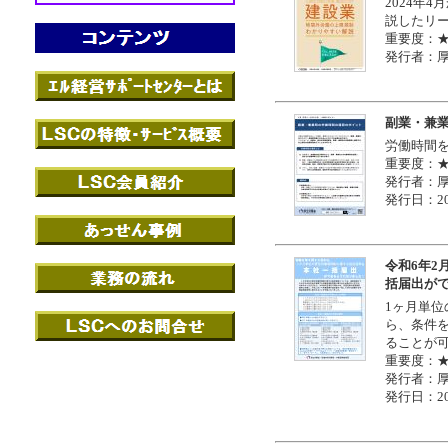
2024年
説したリ
重要度：
発行者：
副業・兼
労働時間
重要度：
発行者：
発行日：20
令和6年2
括届出が
1ヶ月単位
ら、条件
ることが
重要度：
発行者：
発行日：20