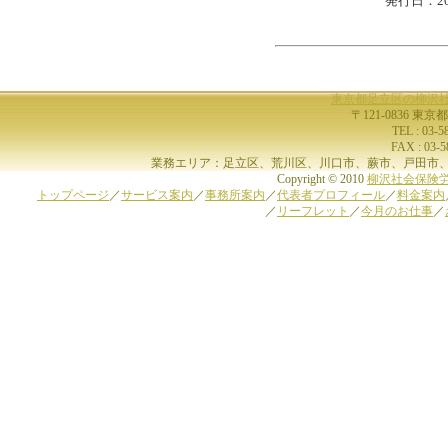
発行日：20
東京都足立区の柳沢
〒121-0836 東京
TEL : 03-
FAX : 03-
業務エリア：足立区、荒川区、川口市、蕨市、戸田市、
Copyright © 2010
柳沢社会保険
トップページ
／
サービス案内
／
事務所案内
／
代表者プロフィール
／
料金案内
／
リーフレット
／
今月のお仕事
／