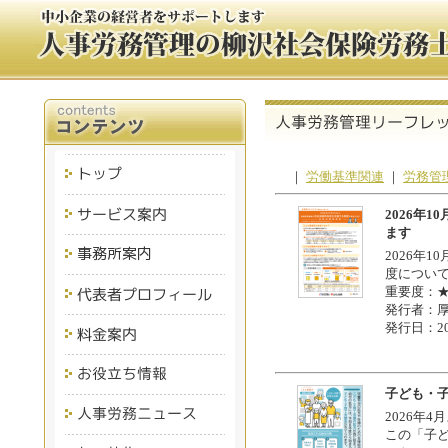
｜
労働基準関連
｜
労務管
2026年
ます
2026年
度につい
重要度：
発行者：
発行日：20
子ども・
2026年
この「子