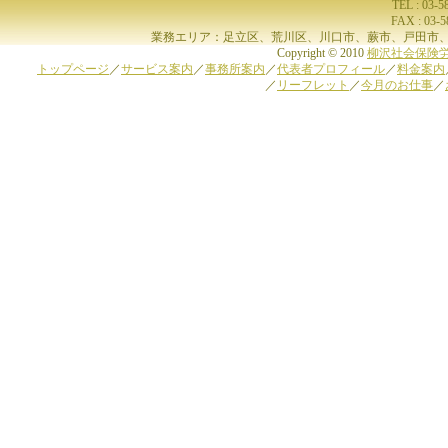
TEL : 03-
FAX : 03-
業務エリア：足立区、荒川区、川口市、蕨市、戸田市、
Copyright © 2010
柳沢社会保険
トップページ
／
サービス案内
／
事務所案内
／
代表者プロフィール
／
料金案内
／
リーフレット
／
今月のお仕事
／