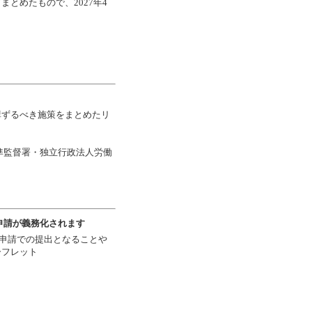
とめたもので、2027年4
講ずるべき施策をまとめたリ
準監督署・独立行政法人労働
申請が義務化されます
子申請での提出となることや
ーフレット