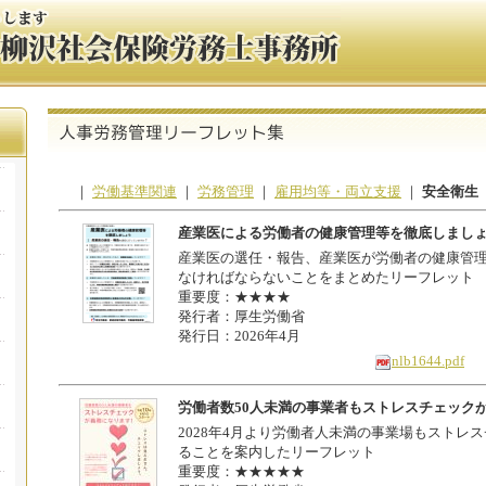
｜
労働基準関連
｜
労務管理
｜
雇用均等・両立支援
｜
安全衛生
産業医による労働者の健康管理等を徹底しまし
産業医の選任・報告、産業医が労働者の健康管
なければならないことをまとめたリーフレット
重要度：★★★★
発行者：厚生労働省
発行日：2026年4月
nlb1644.pdf
労働者数50人未満の事業者もストレスチェック
2028年4月より労働者人未満の事業場もストレ
ることを案内したリーフレット
重要度：★★★★★