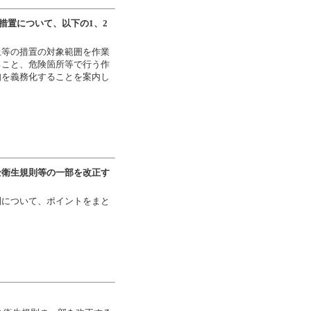
の措置について、以下の1、2
止等の措置の対象範囲を作業
ること、危険箇所等で行う作
知を義務化することを案内し
全衛生規則等の一部を改正す
制について、ポイントをまと