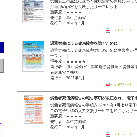
労働安全衛生法に基づく健康診断の実施に関してま
月適用の内容を反映したリーフレット
重要度：★★★★
発行者：厚生労働省
発行日：2026年4月
nlb1678.pdf
過重労働による健康障害を防ぐために
過重労働による健康障害防止のために事業主が
ーフレット
重要度：★★★★★
発行者 ：厚生労働省・都道府県労働局・労働基
者健康安全機構
発行日：2025年3月
nlb1636.pdf
労働者死傷病報告の報告事項が改正され、 電子
労働者死傷病報告の手続きが2025年1月より電
この電子申請の入力支援サービスを紹介したリ
重要度：★★★★
発行者：厚生労働省
発行日：2024年8月
nlb1612.pdf