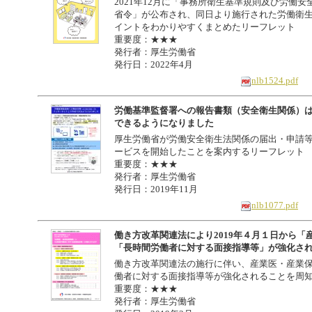
2021年12月に「事務所衛生基準規則及び労働
省令」が公布され、同日より施行された労働衛
イントをわかりやすくまとめたリーフレット
重要度：★★★
発行者：厚生労働省
発行日：2022年4月
nlb1524.pdf
労働基準監督署への報告書類（安全衛生関係）
できるようになりました
厚生労働省が労働安全衛生法関係の届出・申請
ービスを開始したことを案内するリーフレット
重要度：★★★
発行者：厚生労働省
発行日：2019年11月
nlb1077.pdf
働き方改革関連法により2019年４月１日から「
「長時間労働者に対する面接指導等」が強化さ
働き方改革関連法の施行に伴い、産業医・産業
働者に対する面接指導等が強化されることを周
重要度：★★★
発行者：厚生労働省