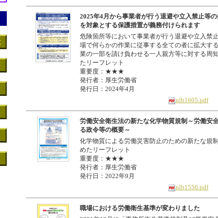
2025年4月から事業者が行う退避や立入禁止等
を対象とする保護措置が義務付けられます
危険箇所等において事業者が行う退避や立入禁
場で何らかの作業に従事する全ての者に拡大す
業の一部を請け負わせる一人親方等に対する周
たリーフレット
重要度：★★★
発行者：厚生労働省
発行日：2024年4月
nlb1605.pdf
労働安全衛生法の新たな化学物質規制～労働安
る政令等の概要～
化学物質による労働災害防止のための新たな規
めたリーフレット
重要度：★★★
発行者：厚生労働省
発行日：2022年9月
nlb1556.pdf
職場における労働衛生基準が変わりました