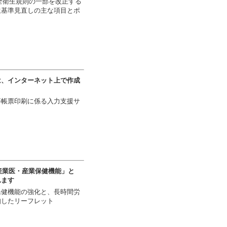
安全衛生規則の一部を改正する
生基準見直しの主な項目とポ
は、インターネット上で作成
等帳票印刷に係る入力支援サ
産業医・産業保健機能」と
れます
保健機能の強化と、長時間労
知したリーフレット