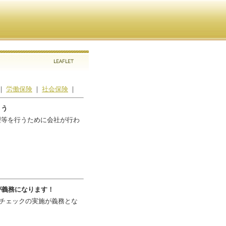
｜
労働保険
｜
社会保険
｜
ょう
理等を行うために会社が行わ
が義務になります！
スチェックの実施が義務とな