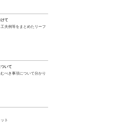
向けて
る工夫例等をまとめたリーフ
について
組むべき事項について分かり
レット