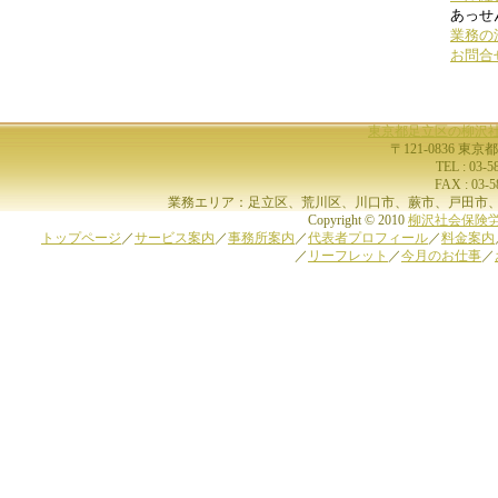
あっせん
業務の
お問合
東京都足立区の柳沢
〒121-0836 東京
TEL : 03-
FAX : 03-
業務エリア：足立区、荒川区、川口市、蕨市、戸田市、
Copyright © 2010
柳沢社会保険
トップページ
／
サービス案内
／
事務所案内
／
代表者プロフィール
／
料金案内
／
リーフレット
／
今月のお仕事
／