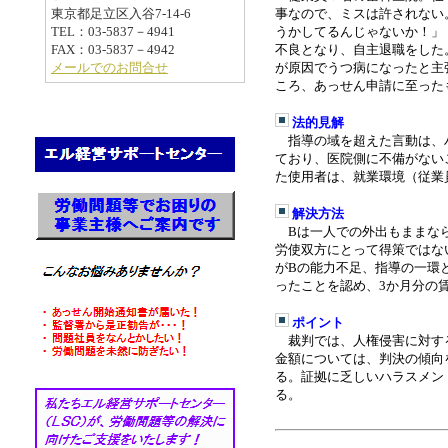
東京都足立区入谷7-14-6
事なので、ミスは許されない
TEL：03-5837－4941
うかしてるんじゃないか！」
FAX：03-5837－4942
不良となり、自主退職をした
メールでのお問合せ
が原因でうつ病になったと主
ころ、あっせん申請に至った
法的見解
指導の域を超えた言動は、
ており、医院側に不備がない
た使用者は、就業環境（従業
解決方法
Bは一人での外出もままなら
労使双方にとって得策ではな
がBの能力不足、指導の一環
ったことを認め、3か月分の
ポイント
裁判では、人権侵害に対する
金額については、判決の傾向
る。証拠に乏しいハラスメン
る。