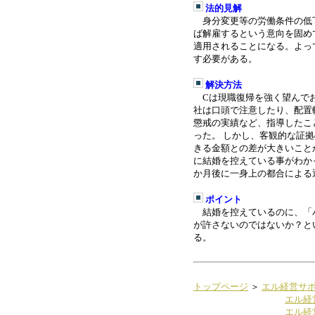
法的見解
身分変更等の労働条件の低
ば解雇するという意向を固め
適用されることになる。よっ
す必要がある
。
解決方法
C
は現職復帰を強く望んで
社は口頭で注意したり、配置
懲戒の実績など、指導したこ
った。
しかし、客観的な証拠
きる金額との差が大きいこと
に結婚を控えている事がわか
か月後に一身上の都合による
ポイント
結婚を控えているのに、「
が許さないのではないか？と
る
。
トップページ
＞
エル経営サ
エル経
エル経