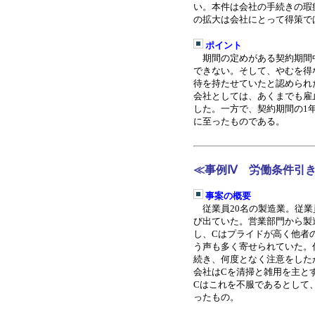
い。本件は会社の手続きの瑕
の拡大は会社にとって得策で
ポイント
期間の定めがある契約期間
できない。そして、やむを得
待を持たせていたと認められ
会社としては、あくまでも雇
した。一方で、契約期間の
1
に至った
ものである
。
≪事例Ⅳ 労働条件引
事案の概要
従業員
20
名の製造業。従業
び出ていた。営業部門から製
し、
C
はプライドが高く他者
う声も多く寄せられていた。
続き、何度となく注意をした
会社は
C
を清掃と雑用を主と
C
はこれを不服であるとして
ったもの。