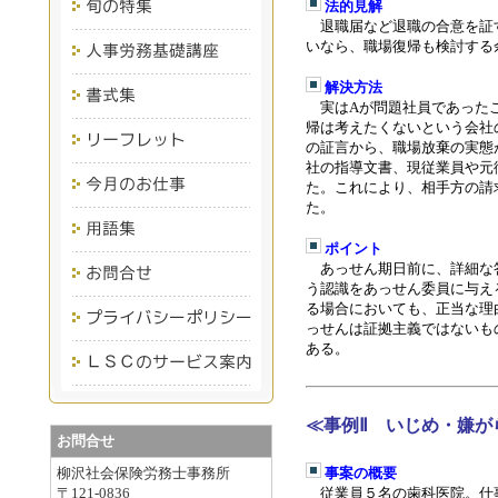
法的見解
退職届など退職の合意を証
いなら、職場復帰も検討する
解決方法
実は
A
が問題社員であった
帰は考えたくないという会社
の証言から、職場放棄の実態
社の指導文書、現従業員や元
た。これにより、相手方の請
た
。
ポイント
あっせん期日前に、詳細な
う認識をあっせん委員に与え
る場合においても、正当な理
っせんは証拠主義ではないも
ある
。
≪事例Ⅱ いじめ・嫌が
お問合せ
柳沢社会保険労務士事務所
事案の概要
〒121-0836
従業員５名の歯科医院。仕事