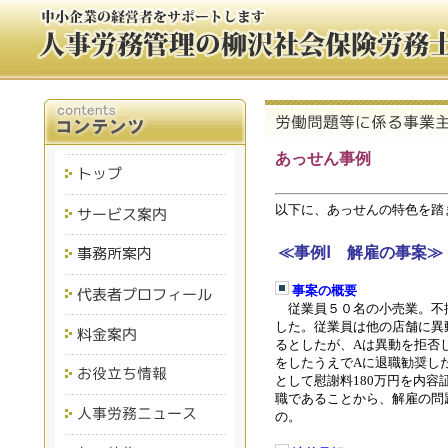
あっせん事例
以下に、あっせんの特色を踏
≪事例Ⅰ 解雇の事案≫
事案の概要
従業員５０名の小売業。不
した。従業員は他の店舗に異
るとしたが、
Aは
異動を拒否
をしたうえでAに退職勧奨し
として慰謝料
180
万円を内容
職であることから、解雇の問
の
。