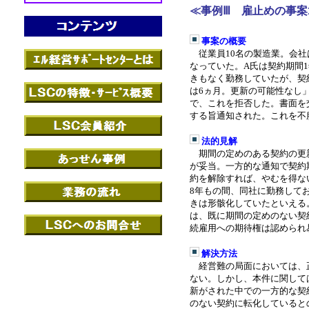
≪事例Ⅲ 雇止めの事案
事案の概要
従業員
10
名の製造業。会社
なっていた。
A
氏は契約期間
1
きもなく勤務していたが、契
は
6
ヵ月。更新の可能性なし
で、これを拒否した。書面を
する旨通知された。これを不
法的見解
期間の定めのある契約の更
が妥当。一方的な通知で契約
約を解除すれば、やむを得な
8
年もの間、同社に勤務して
きは形骸化していたといえる
は、既に期間の定めのない契
続雇用への期待権は認められ
解決方法
経営難の局面においては、
ない。しかし、本件に関して
新がされた中での一方的な契
のない契約に転化していると