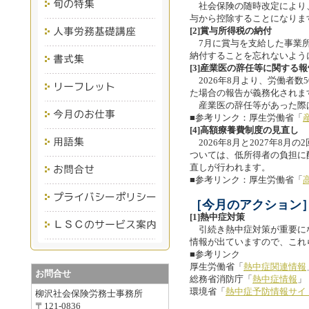
社会保険の随時改定により、
与から控除することになりま
[2]賞与所得税の納付
7月に賞与を支給した事業所
納付することを忘れないよう
[3]産業医の辞任等に関する
2026年8月より、労働者数
た場合の報告が義務化されま
産業医の辞任等があった際
■参考リンク：厚生労働省「
[4]高額療養費制度の見直し
2026年8月と2027年8月
ついては、低所得者の負担に
直しが行われます。
■参考リンク：厚生労働省「
［今月のアクション
[1]熱中症対策
引続き熱中症対策が重要に
情報が出ていますので、こ
■参考リンク
厚生労働省「
熱中症関連情報
お問合せ
総務省消防庁「
熱中症情報
」
環境省「
熱中症予防情報サイ
柳沢社会保険労務士事務所
〒121-0836