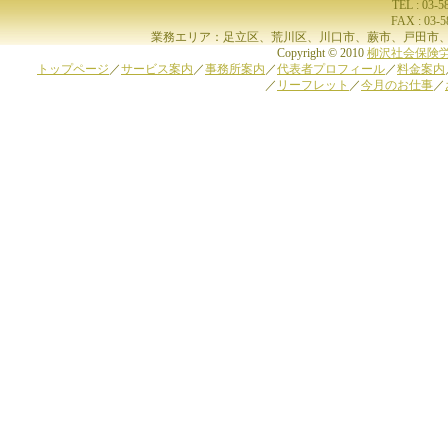
TEL : 03-
FAX : 03-
業務エリア：足立区、荒川区、川口市、蕨市、戸田市、
Copyright © 2010
柳沢社会保険
トップページ
／
サービス案内
／
事務所案内
／
代表者プロフィール
／
料金案内
／
リーフレット
／
今月のお仕事
／