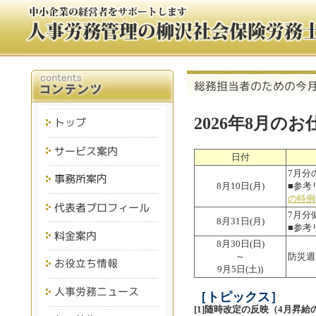
2026年8月の
日付
7月分
8月10日(月)
■参考
の特例
7月分
8月31日(月)
■参考
8月30日(日)
～
防災週
9月5日(土))
［トピックス］
[1]随時改定の反映（4月昇給