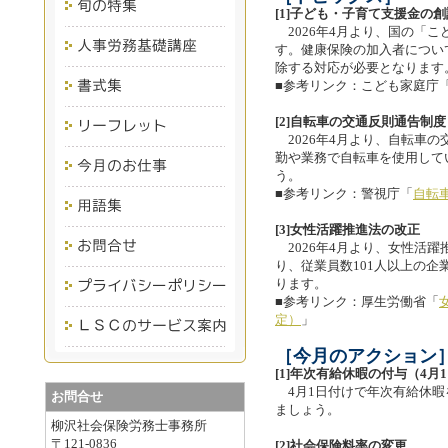
[1]子ども・子育て支援金の創
2026年4月より、国の「
す。健康保険の加入者につい
除する対応が必要となります
■参考リンク：こども家庭庁
[2]自転車の交通反則通告制
2026年4月より、自転車
勤や業務で自転車を使用して
う。
■参考リンク：警視庁「
自転
[3]女性活躍推進法の改正
2026年4月より、女性活
り、従業員数101人以上の
ります。
■参考リンク：厚生労働省「
定）
」
［今月のアクション
[1]年次有給休暇の付与（4
4月1日付けで年次有給休暇
お問合せ
ましょう。
柳沢社会保険労務士事務所
〒121-0836
[2]社会保険料率の変更