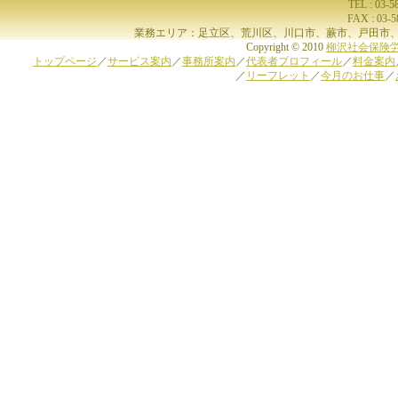
TEL : 03-
FAX : 03-
業務エリア：足立区、荒川区、川口市、蕨市、戸田市、
Copyright © 2010
柳沢社会保険
トップページ
／
サービス案内
／
事務所案内
／
代表者プロフィール
／
料金案内
／
リーフレット
／
今月のお仕事
／