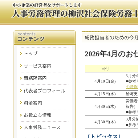
2026年4月の
日付
3月分
4月10日(金)
■参考
の特例
4月15日(水)
給与支
労働者
4月30日(木)
報告）
■参考
3月分
4月30日(木)
■参考
［トピックス］