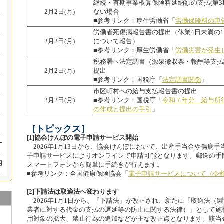
継続・有期事業概算保険料延納額の支払(第3
2月2日(月)
ない場合
■参考リンク：厚生労働省「
労働保険料の申
労働者死傷病報告書の提出（休業4日未満の1
2月2日(月)
について報告）
■参考リンク：厚生労働省「
労働災害が発生
税務署へ法定調書（源泉徴収票・報酬等支払
2月2日(月)
提出
■参考リンク：国税庁「
法定調書関係
」
市区町村への給与支払報告書の提出
2月2日(月)
■参考リンク：国税庁「
令和７年分 給与所
の作成と提出の手引
」
［トピックス］
[1]協会けんぽの電子申請サービス開始
2026年1月13日から、協会けんぽにおいて、出産手当金や傷病
子申請サービスによりオンラインで申請可能となります。郵送の手
スマートフォンから簡単に手続きが行えます。
■参考リンク：全国健康保険協会「
電子申請サービスについて（令和
[2]下請法は取適法へ変わります
2026年1月1日から、「下請法」が改正され、新たに「取適法（
業者に対する代金の支払の遅延等の防止に関する法律）」として施
用対象の拡大、禁止行為の追加などが主な改正点となります。該当