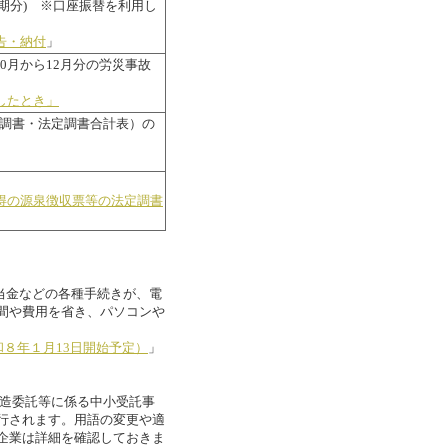
期分) ※口座振替を利用し
告・納付
」
0月から12月分の労災事故
したとき」
調書・法定調書合計表）の
得の源泉徴収票等の法定調書
手当金などの各種手続きが、電
間や費用を省き、パソコンや
８年１月13日開始予定）
」
製造委託等に係る中小受託事
行されます。用語の変更や適
企業は詳細を確認しておきま