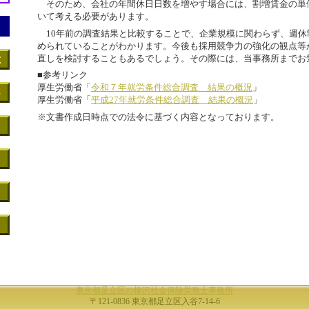
そのため、会社の年間休日日数を増やす場合には、割増賃金の単
いて考える必要があります。
10年前の調査結果と比較することで、企業規模に関わらず、週休
められていることがわかります。今後も採用競争力の強化の観点等
直しを検討することもあるでしょう。その際には、当事務所までお
■参考リンク
厚生労働省「
令和７年就労条件総合調査 結果の概況
」
厚生労働省「
平成27年就労条件総合調査 結果の概況
」
※文書作成日時点での法令に基づく内容となっております。
東京都足立区の柳沢社会保険労務士事務所
〒121-0836 東京都足立区入谷7-14-6