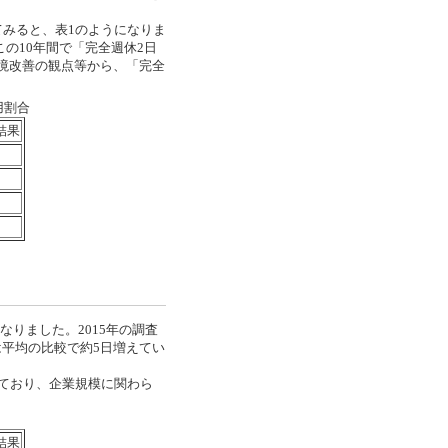
みると、表1のようになりま
この10年間で「完全週休2日
境改善の観点等から、「完全
用割合
結果
となりました。2015年の調査
は平均の比較で約5日増えてい
ており、企業規模に関わら
結果