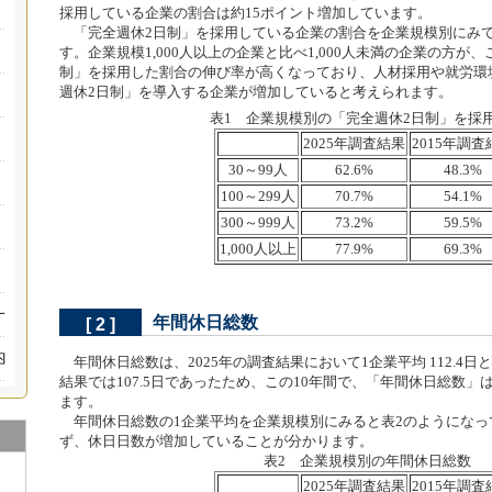
採用している企業の割合は約15ポイント増加しています。
「完全週休2日制」を採用している企業の割合を企業規模別にみて
す。企業規模1,000人以上の企業と比べ1,000人未満の企業の方が、
制」を採用した割合の伸び率が高くなっており、人材採用や就労環
週休2日制」を導入する企業が増加していると考えられます。
表1 企業規模別の「完全週休2日制」を採
2025年調査結果
2015年調査
30～99人
62.6%
48.3%
100～299人
70.7%
54.1%
300～999人
73.2%
59.5%
1,000人以上
77.9%
69.3%
年間休日総数
[ 2 ]
年間休日総数は、2025年の調査結果において1企業平均 112.4日
結果では107.5日であったため、この10年間で、「年間休日総数」
ます。
年間休日総数の1企業平均を企業規模別にみると表2のようになっ
ず、休日日数が増加していることが分かります。
表2 企業規模別の年間休日総数
2025年調査結果
2015年調査