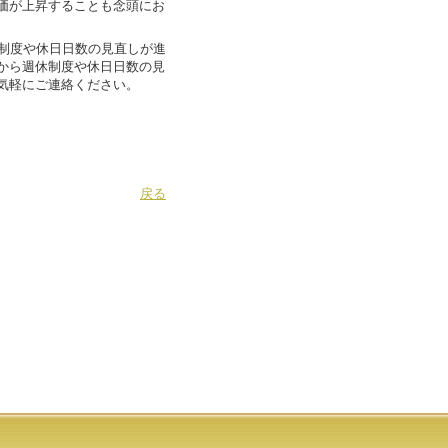
価が上昇することも念頭にお
制度や休日日数の見直しが進
から週休制度や休日日数の見
気軽にご連絡ください。
戻る