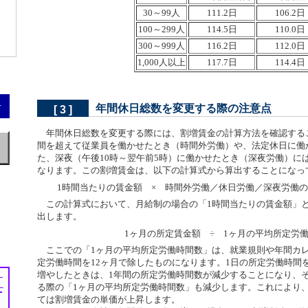
30～99人
111.2日
106.2日
100～299人
114.5日
110.0日
300～999人
116.2日
112.0日
1,000人以上
117.7日
114.4日
年間休日総数を変更する際の注意点
[ 3 ]
年間休日総数を変更する際には、割増賃金の計算方法を確認する
間を超えて従業員を働かせたとき（時間外労働）や、法定休日に働
た、深夜（午後10時～翌午前5時）に働かせたとき（深夜労働）に
なります。この割増賃金は、以下の計算式から算出することになっ
1時間当たりの賃金額 × 時間外労働／休日労働／深夜労働の
この計算式において、月給制の場合の「1時間当たりの賃金額」
出します。
1ヶ月の所定賃金額 ÷ 1ヶ月の平均所定労
ここでの「1ヶ月の平均所定労働時間数」は、就業規則や年間カレ
定労働時間を12ヶ月で除したものになります。1日の所定労働時間
増やしたときは、1年間の所定労働時間数が減少することになり、
る際の「1ヶ月の平均所定労働時間数」も減少します。これにより
ては割増賃金の単価が上昇します。