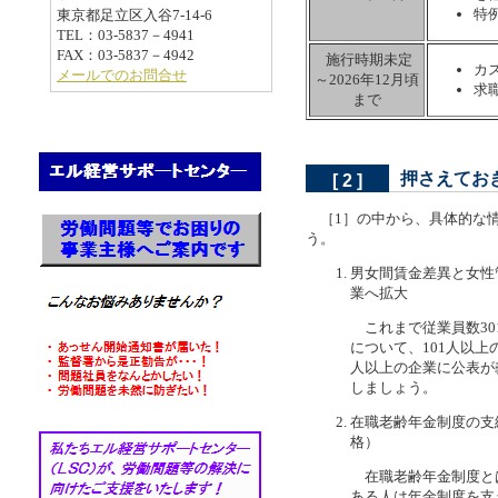
特
東京都足立区入谷7-14-6
TEL：03-5837－4941
FAX：03-5837－4942
施行時期未定
カ
メールでのお問合せ
～2026年12月頃
求
まで
押さえてお
[ 2 ]
［1］の中から、具体的な情
う。
男女間賃金差異と女性
業へ拡大
これまで従業員数30
について、101人以
人以上の企業に公表が
しましょう。
在職老齢年金制度の支給
格）
在職老齢年金制度と
ある人は年金制度を支