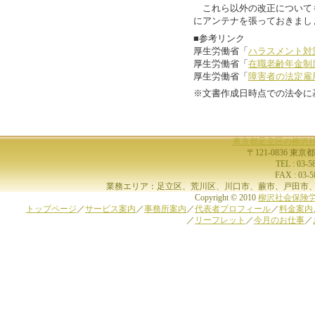
これら以外の改正について
にアンテナを張っておきまし
■参考リンク
厚生労働省「
ハラスメント対
厚生労働省「
在職老齢年金制
厚生労働省「
障害者の法定雇
※文書作成日時点での法令に
東京都足立区の柳沢
〒121-0836 東京
TEL : 03-
FAX : 03-
業務エリア：足立区、荒川区、川口市、蕨市、戸田市、
Copyright © 2010
柳沢社会保険
トップページ
／
サービス案内
／
事務所案内
／
代表者プロフィール
／
料金案内
／
リーフレット
／
今月のお仕事
／