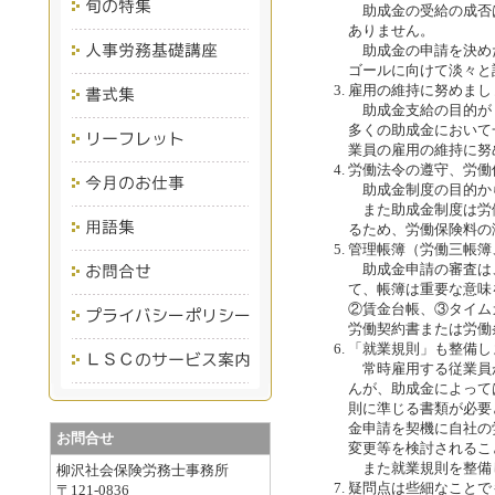
助成金の受給の成否
ありません。
助成金の申請を決め
ゴールに向けて淡々と
雇用の維持に努めまし
助成金支給の目的が
多くの助成金において
業員の雇用の維持に努
労働法令の遵守、労働
助成金制度の目的か
また助成金制度は労
るため、労働保険料の
管理帳簿（労働三帳簿
助成金申請の審査は
て、帳簿は重要な意味
②賃金台帳、③タイム
労働契約書または労働
「就業規則」も整備し
常時雇用する従業員が
んが、助成金によって
則に準じる書類が必要
金申請を契機に自社の
お問合せ
変更等を検討されるこ
また就業規則を整備
柳沢社会保険労務士事務所
疑問点は些細なことで
〒121-0836