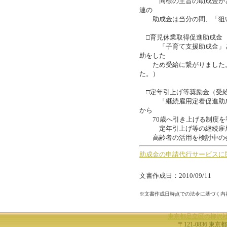
同様の主旨の助成金がさら
連の
助成金は当分の間、「狙い
□育児休業取得促進助成金 
「子育て支援助成金」と並
助をした
ため受給に繋がりました。（
た。）
□定年引上げ等奨励金（受給
「継続雇用定着促進助成金
から
70歳へ引き上げる制度を
定年引上げ等の継続雇用に
高齢者の活用を検討中の会
助成金の申請代行サービスに
文書作成日：2010/09/11
※文書作成日時点での法令に基づく内
東京都足立区の柳沢
〒121-0836 東京