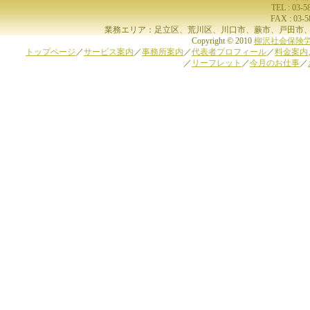
TEL : 03-
FAX : 03-
業務エリア：足立区、荒川区、川口市、蕨市、戸田市、
Copyright © 2010
柳沢社会保険
トップページ
／
サービス案内
／
事務所案内
／
代表者プロフィール
／
料金案内
／
リーフレット
／
今月のお仕事
／