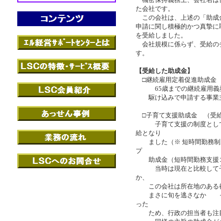
た会社です。
この会社は、上述の「助成
申請に関し積極的かつ真摯に取
を受給しました。
会社規模に係らず、受給の
す。
【受給した助成金】
□継続雇用定着促進助成金 
65歳までの継続雇用義務
駆け込みで申請する事業主
□子育て支援助成金 （受給
子育て支援の制度として、
給となり
ました（※ 短時間勤務制度
プ
助成金（短時間勤務支援コ
当時は現在と比較して子育
か、
この会社は所在地のある都
まさに旬を逃さなか った
った
ため、行政の担当者も注目