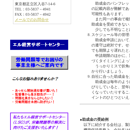
助成金のパンフレッ
東京都足立区入谷7-14-6
の記載内容が難解であ
TEL：03-5837－4941
可能性もあります。
FAX：03-5837－4942
また同一の事由で複
メールでのお問合せ
助成金を受給できない
少しでも不明なこと
スケジュール等の管理
助成金申請において
の遵守は絶対です。せ
でも期限より遅れたと
申請期限のほかに、
づくタイミングによっ
うっかりミスで折角
かり行いましょう。
自社に合った助成金を
助成金は毎年のよう
びりしていると、翌年
くなっていたりするこ
イントのひとつといえ
●助成金の受給例
以下に紹介する会社は、製造
機密保持義務上、会社名は