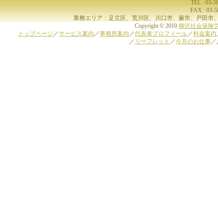
TEL : 03-
FAX : 03-
業務エリア：足立区、荒川区、川口市、蕨市、戸田市、
Copyright © 2010
柳沢社会保険
トップページ
／
サービス案内
／
事務所案内
／
代表者プロフィール
／
料金案内
／
リーフレット
／
今月のお仕事
／