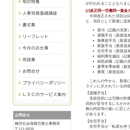
が行われることとなりま
[2]改正同一労働同一賃
今回改正された項目は以
と、項目として新規に追
賞与（記載の充実
退職手当（新規追
無事故手当（新規
家族手当（新規追
住宅手当（新規追
福利厚生施設（記
病気休職（記載の
夏季冬季休暇（新
褒賞（新規追加）
これらの中から、新規に
ラインに示されている内
【退職手当】
支給目的には労務の対価
目的が妥当するにもかか
務の内容等の違いに応じ
があります。
お問合せ
【住宅手当】
柳沢社会保険労務士事務所
住宅手当が「転居を伴う
〒121-0836