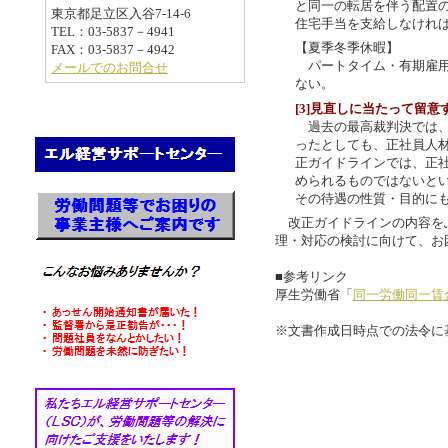
と同一の転居を伴う配置
東京都足立区入谷7-14-6
住宅手当を支給しなけれ
TEL：03-5837－4941
【夏季冬季休暇】
FAX：03-5837－4942
パートタイム・有期雇用
メールでのお問合せ
ない。
[3]見直しに当たって留意
過去の最高裁判決では、
ったとしても、正社員人
正ガイドラインでは、正
められるものではないと
その待遇の性質・目的に
改正ガイドラインの内容を
理・対応の検討に向けて、お
■参考リンク
厚生労働省「
同一労働同一賃
※文書作成日時点での法令に