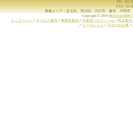
TEL : 03-
FAX : 03-
業務エリア：足立区、荒川区、川口市、蕨市、戸田市、
Copyright © 2010
柳沢社会保険
トップページ
／
サービス案内
／
事務所案内
／
代表者プロフィール
／
料金案内
／
リーフレット
／
今月のお仕事
／