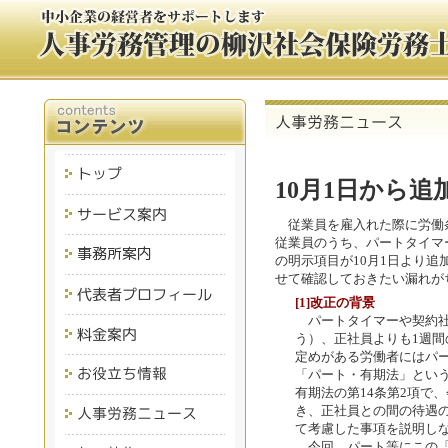
10月1日から
従業員を雇入れた際に労働
従業員のうち、パートタイマ
の明示項目が10月1日より
せて確認しておきたい漏れが
[1]改正の背景
パートタイマーや契約社
う）、正社員よりも1週
定めがある労働者にはパ
「パート・有期法」とい
有期法の第14条第2項で
き、正社員との間の待遇
て考慮した事項を説明し
今回、パート等にこの「