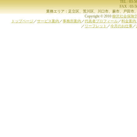
TEL : 03-
FAX : 03-
業務エリア：足立区、荒川区、川口市、蕨市、戸田市、
Copyright © 2010
柳沢社会保険
トップページ
／
サービス案内
／
事務所案内
／
代表者プロフィール
／
料金案内
／
リーフレット
／
今月のお仕事
／