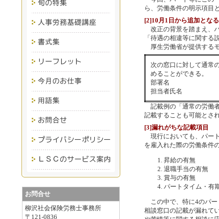
ら、労働条件の明示項目
[2]10月1日から追加とな
改正の背景を踏まえ、パ
「待遇の相違等に関する
厚生労働省が提供するモ
次の窓口に対して通常
めることができる。
部署名
担当者氏名 
記載例の「通常の労働者
記載することも可能とさ
[3]漏れがちな記載項目
現行においても、パート
を雇入れた際の労働条件
昇給の有無
退職手当の有無
賞与の有無
パートタイム・有
お問合せ
この中で、特に4のパー
柳沢社会保険労務士事務所
相談窓口の記載が漏れて
〒121-0836