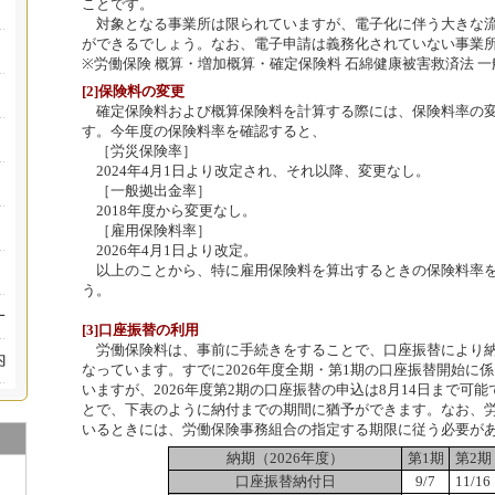
ことです。
対象となる事業所は限られていますが、電子化に伴う大きな流
ができるでしょう。なお、電子申請は義務化されていない事業
※労働保険 概算・増加概算・確定保険料 石綿健康被害救済法 一
[2]保険料の変更
確定保険料および概算保険料を計算する際には、保険料率の変
す。今年度の保険料率を確認すると、
［労災保険率］
2024年4月1日より改定され、それ以降、変更なし。
［一般拠出金率］
2018年度から変更なし。
［雇用保険料率］
2026年4月1日より改定。
以上のことから、特に雇用保険料を算出するときの保険料率を
う。
[3]口座振替の利用
労働保険料は、事前に手続きをすることで、口座振替により納
なっています。すでに2026年度全期・第1期の口座振替開始に
いますが、2026年度第2期の口座振替の申込は8月14日まで可
とで、下表のように納付までの期間に猶予ができます。なお、
いるときには、労働保険事務組合の指定する期限に従う必要が
納期（2026年度）
第1期
第2期
口座振替納付日
9/7
11/16