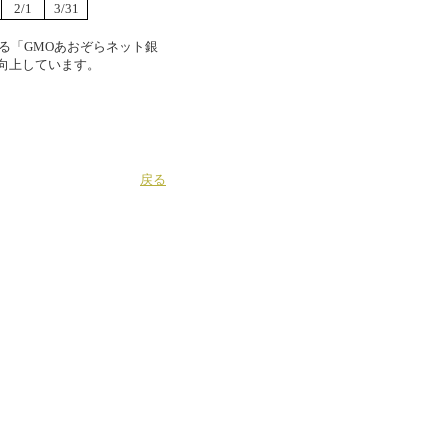
2/1
3/31
る「GMOあおぞらネット銀
向上しています。
戻る