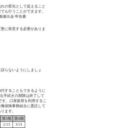
れの変化として捉えること
所でも行うことができます。
般拠出金 申告書
更に留意する必要がありま
誤らないようにしましょ
付することもできるように
係る手続きの期限は終了して
能です。口座振替を利用するこ
労働保険事務組合に委託して
あります。
第3期
第4期
2/15
3/31