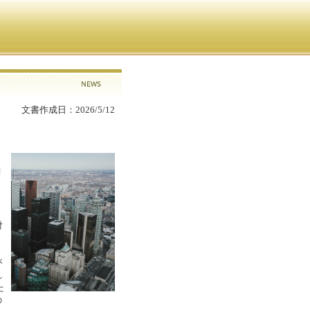
文書作成日：2026/5/12
月
付
が
れ
た
の