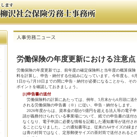
労働保険の年度更新における注意点
労働保険の年度更新では、前年度の確定保険料と当年度の概算保険
料を計算し、申告・納付する仕組みになっています。今年度も、6
1日から7月10日までの間に申告・納付が必要になることから、その
ポイントを確認しておきましょう。
[1]申告書の送付
労働保険料の計算にあたっては、例年、5月末から6月頭に送
される労働保険の申告書（※）に従い、申告・納付をします。
2026年度からは、資本金の額が1億円を超える法人等の電子申
請が義務付けられている事業場について、紙での申告書の送付
なくなり、電子申請に必要な情報を記載した通知書等が送付さ
ることになりました。この通知書等は、従来のA4サイズの緑ま
は青の封筒ではなく、定形郵便サイズの茶封筒で送付されると