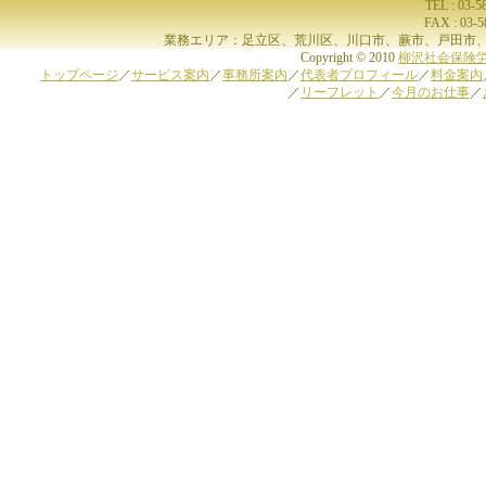
TEL : 03-
FAX : 03-
業務エリア：足立区、荒川区、川口市、蕨市、戸田市、
Copyright © 2010
柳沢社会保険
トップページ
／
サービス案内
／
事務所案内
／
代表者プロフィール
／
料金案内
／
リーフレット
／
今月のお仕事
／