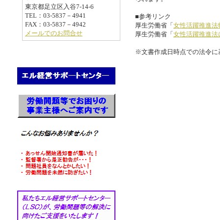
東京都足立区入谷7-14-6
TEL：03-5837－4941
■参考リンク
FAX：03-5837－4942
厚生労働省「
女性活躍推進法
メールでのお問合せ
厚生労働省「
女性活躍推進法
※文書作成日時点での法令に