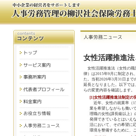
女性活躍推進法と
女性活躍推進法（女性の職
律）は2015年9月に制定され
た。当初2026年3月31日ま
延長となりました。以下では、
らの変更内容を確認します。
[1]女性活躍推進法制定の
近年、女性の就業率（15
業を希望しながらも働い
理職の女性(課長級以上）
発揮できているとはいえ
活において、その希望に
環境を整備するために、