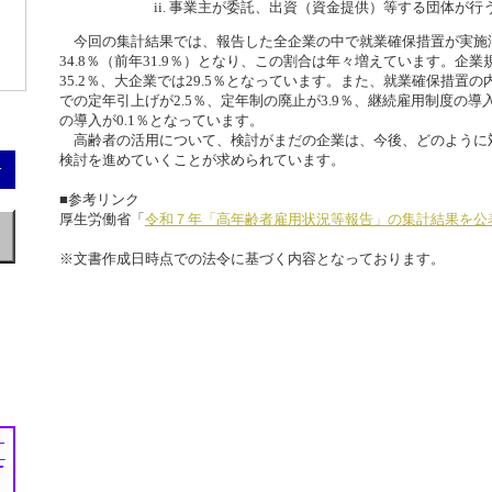
事業主が委託、出資（資金提供）等する団体が行
今回の集計結果では、報告した全企業の中で就業確保措置が実施
34.8％（前年31.9％）となり、この割合は年々増えています。企
35.2％、大企業では29.5％となっています。また、就業確保措置の
での定年引上げが2.5％、定年制の廃止が3.9％、継続雇用制度の導入
の導入が0.1％となっています。
高齢者の活用について、検討がまだの企業は、今後、どのように
検討を進めていくことが求められています。
■参考リンク
厚生労働省「
令和７年「高年齢者雇用状況等報告」の集計結果を公
※文書作成日時点での法令に基づく内容となっております。