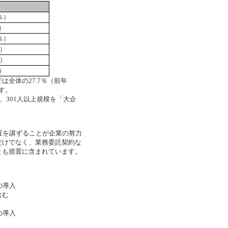
4％）
）
2％）
％）
％）
）
全体の27.7％（前年
ます。
、301人以上規模を「大企
置を講ずることが企業の努力
だけでなく、業務委託契約な
とも措置に含まれています。
の導入
含む
の導入