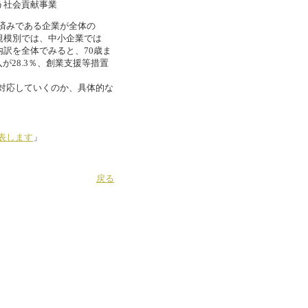
う社会貢献事業
済みである企業が全体の
業規模別では、中小企業では
内訳を全体でみると、70歳ま
が28.3％、創業支援等措置
対応していくのか、具体的な
表します
」
戻る