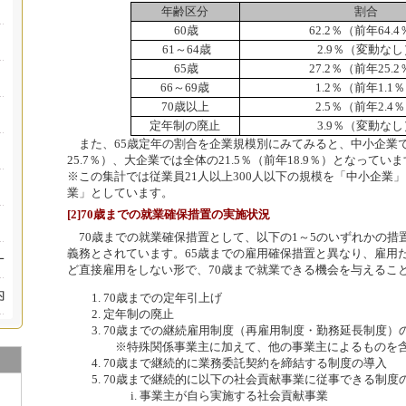
年齢区分
割合
60歳
62.2％（前年64.
61～64歳
2.9％（変動なし
65歳
27.2％（前年25.
66～69歳
1.2％（前年1.1
70歳以上
2.5％（前年2.4
定年制の廃止
3.9％（変動なし
また、65歳定年の割合を企業規模別にみてみると、中小企業では
25.7％）、大企業では全体の21.5％（前年18.9％）となってい
※この集計では従業員21人以上300人以下の規模を「中小企業」
業」としています。
[2]70歳までの就業確保措置の実施状況
70歳までの就業確保措置として、以下の1～5のいずれかの措
義務とされています。65歳までの雇用確保措置と異なり、雇用
ど直接雇用をしない形で、70歳まで就業できる機会を与えるこ
70歳までの定年引上げ
定年制の廃止
70歳までの継続雇用制度（再雇用制度・勤務延長制度）
※特殊関係事業主に加えて、他の事業主によるものを
70歳まで継続的に業務委託契約を締結する制度の導入
70歳まで継続的に以下の社会貢献事業に従事できる制度
事業主が自ら実施する社会貢献事業