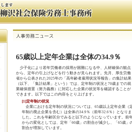
65歳以上定年企業は全体の34.9％
少子化により若年労働者の採用が困難になる中、人材確保の観点
から、定年の引上げなどを行う動きが見られます。先月、厚生労働
省から公表された2025年の「高年齢者雇用状況等報告」の集計結果
（以下、「集計結果」という）では、定年制の状況と70歳までの就
業確保措置（努力義務）に対応した企業の状況等を確認することが
できます。以下ではこの内容をとり上げます。
[1]定年制の状況
企業における定年制の状況については、65歳以上定年企業（
年制の廃止企業を含む）は全体の34.9％（前年32.6％）となりま
した。これを年齢区分でみると以下のようになっています。前
からの変化としては、定年「60歳」の割合が減少し、「65歳」
割合が増加しています。