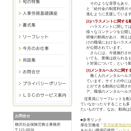
そのような背景もあり、
と「給付金の制度利用ガ
進むように支援していま
[2]ハラスメントに関する
ハラスメントに関しては
様々なコンテンツを公開
研修の動画があり、例え
けの職場におけるハラス
が公開されています。
さらには、今後施行され
いても、業種は絞られる
ト対策について」という
[3]メンタルヘルスに関す
働く人のメンタルヘルス
ています。サイトの中に
とができる動画が公開さ
ア、職場のメンタルヘル
従業員にリーフレットを配
ていなかったりすることも多
たいものです。なお、動画は
お問合せ
■参考リンク
柳沢社会保険労務士事務所
厚生労働省「
育児休業等給付
〒121-0836
あかるい職場応援団「
ハラス