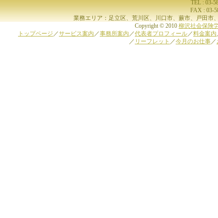
TEL : 03-
FAX : 03-
業務エリア：足立区、荒川区、川口市、蕨市、戸田市、
Copyright © 2010
柳沢社会保険
トップページ
／
サービス案内
／
事務所案内
／
代表者プロフィール
／
料金案内
／
リーフレット
／
今月のお仕事
／