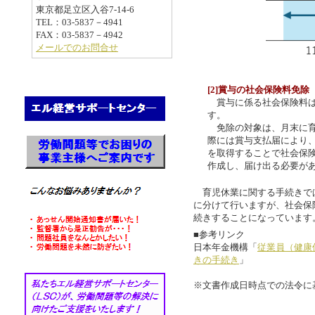
東京都足立区入谷7-14-6
TEL：03-5837－4941
FAX：03-5837－4942
メールでのお問合せ
[2]賞与の社会保険料免除
賞与に係る社会保険料は
す。
免除の対象は、月末に育
際には賞与支払届により
を取得することで社会保
作成し、届け出る必要が
育児休業に関する手続きで
に分けて行いますが、社会保
続きすることになっています
■参考リンク
日本年金機構「
従業員（健康
きの手続き
」
※文書作成日時点での法令に