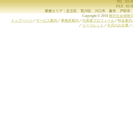
TEL : 03-
FAX : 03-
業務エリア：足立区、荒川区、川口市、蕨市、戸田市、
Copyright © 2010
柳沢社会保険
トップページ
／
サービス案内
／
事務所案内
／
代表者プロフィール
／
料金案内
／
リーフレット
／
今月のお仕事
／