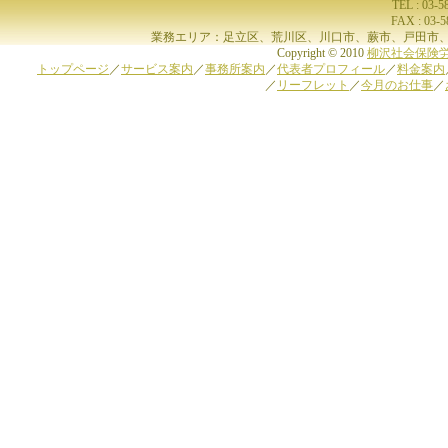
TEL : 03-
FAX : 03-
業務エリア：足立区、荒川区、川口市、蕨市、戸田市、
Copyright © 2010
柳沢社会保険
トップページ
／
サービス案内
／
事務所案内
／
代表者プロフィール
／
料金案内
／
リーフレット
／
今月のお仕事
／