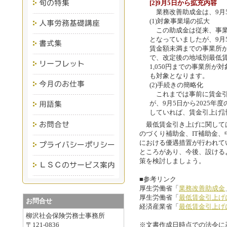
[2]9月5日から拡充内容
業務改善助成金は、9月
(1)対象事業場の拡大
この助成金は従来、事業
となっていましたが、9月
賃金額未満までの事業所が
で、改定後の地域別最低賃金
1,050円までの事業所が対
も対象となります。
(2)手続きの簡略化
これまでは事前に賃金引
が、9月5日から2025
していれば、賃金引上げ
最低賃金引き上げに関して
のづくり補助金、IT補助金
における優遇措置が行われて
ところがあり、今後、設ける
策を検討しましょう。
■参考リンク
厚生労働省「
業務改善助成金
厚生労働省「
最低賃金引上げ
お問合せ
経済産業省「
最低賃金引上げ
柳沢社会保険労務士事務所
〒121-0836
※文書作成日時点での法令に