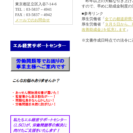
昨年以上の大幅な引き上げ
東京都足立区入谷7-14-6
すので、早めに助成金制度の
TEL：03-5837－4941
■参考リンク
FAX：03-5837－4942
厚生労働省「
全ての都道府県
メールでのお問合せ
厚生労働省「
９月５日から、
改善助成金｣を拡充します
」
※文書作成日時点での法令に