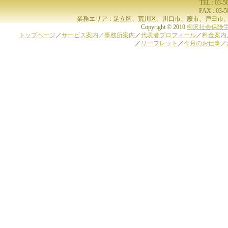
TEL : 03-
FAX : 03-
業務エリア：足立区、荒川区、川口市、蕨市、戸田市、
Copyright © 2010
柳沢社会保険
トップページ
／
サービス案内
／
事務所案内
／
代表者プロフィール
／
料金案内
／
リーフレット
／
今月のお仕事
／