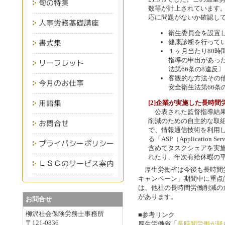
数等が計上されています
応に問題がないか確認し
衛生委員会を設置
健康診断を行って
１ヶ月当たり80
指導の申出があっ
法第66条の8違反〕
客観的な方法その
安全衛生法第66条
[2]企業が実施した長時
公表された監督指導結果
削減のための自主的な取組
で、情報通信技術を利用
る「ASP（Applicatio
含めてタスクシェアを実
れたり、年次有給休暇の
厚生労働省は今後も長時間労
キャンペーン」期間中に重点
は、他社の長時間労働削減の
があります。
お問合せ
柳沢社会保険労務士事務所
■参考リンク
〒121-0836
厚生労働省「
長時間労働が疑