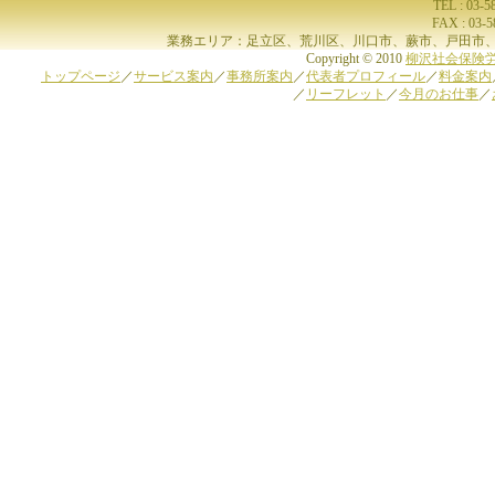
TEL : 03-
FAX : 03-
業務エリア：足立区、荒川区、川口市、蕨市、戸田市、
Copyright © 2010
柳沢社会保険
トップページ
／
サービス案内
／
事務所案内
／
代表者プロフィール
／
料金案内
／
リーフレット
／
今月のお仕事
／