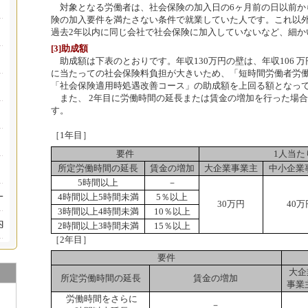
対象となる労働者は、社会保険の加入日の6ヶ月前の日以前か
険の加入要件を満たさない条件で就業していた人です。これ以
過去2年以内に同じ会社で社会保険に加入していないなど、細か
[3]助成額
助成額は下表のとおりです。年収130万円の壁は、年収106 
に当たっての社会保険料負担が大きいため、「短時間労働者労
「社会保険適用時処遇改善コース」の助成額を上回る額となっ
また、 2年目に労働時間の延長または賃金の増加を行った場
す。
［1年目］
要件
1人当た
所定労働時間の延長
賃金の増加
大企業事業主
中小企業
5時間以上
－
4時間以上5時間未満
5％以上
30万円
40万
3時間以上4時間未満
10％以上
2時間以上3時間未満
15％以上
［2年目］
要件
大企
所定労働時間の延長
賃金の増加
事業
労働時間をさらに
－