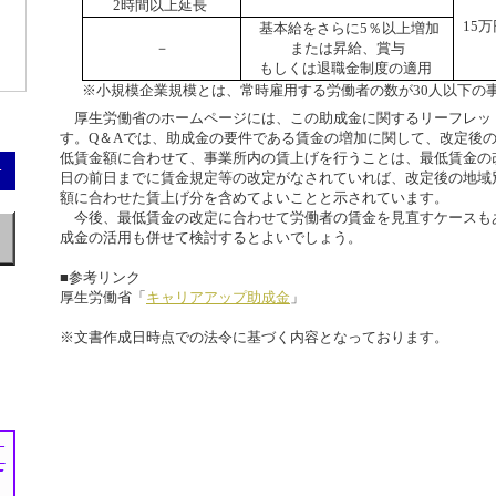
2時間以上延長
15
基本給をさらに5％以上増加
－
または昇給、賞与
もしくは退職金制度の適用
※小規模企業規模とは、常時雇用する労働者の数が30人以下の
厚生労働省のホームページには、この助成金に関するリーフレット
す。Q＆Aでは、助成金の要件である賃金の増加に関して、改定後
低賃金額に合わせて、事業所内の賃上げを行うことは、最低賃金の
日の前日までに賃金規定等の改定がなされていれば、改定後の地域
額に合わせた賃上げ分を含めてよいことと示されています。
今後、最低賃金の改定に合わせて労働者の賃金を見直すケースも
成金の活用も併せて検討するとよいでしょう。
■参考リンク
厚生労働省「
キャリアアップ助成金
」
※文書作成日時点での法令に基づく内容となっております。