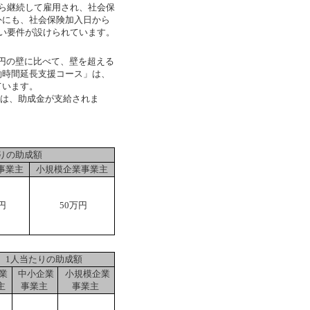
ら継続して雇用され、社会保
外にも、社会保険加入日から
い要件が設けられています。
万円の壁に比べて、壁を超える
働時間延長支援コース」は、
ています。
合は、助成金が支給されま
りの助成額
事業主
小規模企業事業主
円
50万円
1人当たりの助成額
業
中小企業
小規模企業
主
事業主
事業主