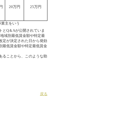
万円
20万円
25万円
事業主をいう
とQ＆Aが公開されていま
の地域別最低賃金額や特定最
改定が決定された日から発効
別最低賃金額や特定最低賃金
あることから、このような助
戻る